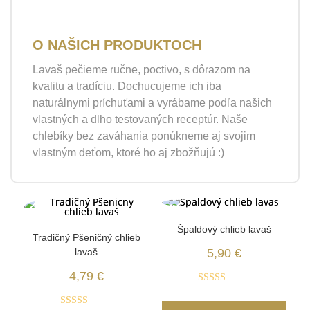
O NAŠICH PRODUKTOCH
Lavaš pečieme ručne, poctivo, s dôrazom na
kvalitu a tradíciu. Dochucujeme ich iba
naturálnymi príchuťami a vyrábame podľa našich
vlastných a dlho testovaných receptúr. Naše
chlebíky bez zaváhania ponúkneme aj svojim
vlastným deťom, ktoré ho aj zbožňujú :)
Špaldový chlieb lavaš
Tradičný Pšeničný chlieb
lavaš
5,90
€
4,79
€
Hodnotenie
4.96
z 5