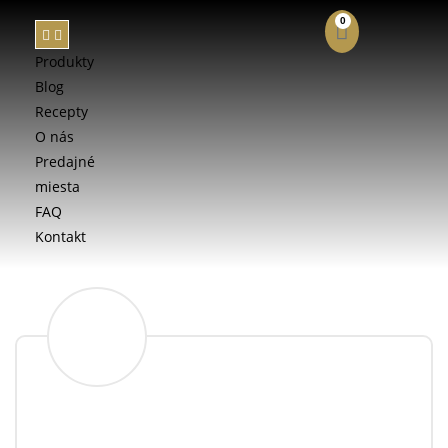
0
Produkty
Blog
Recepty
O nás
E-SHOP
Predajné
miesta
FAQ
Kontakt