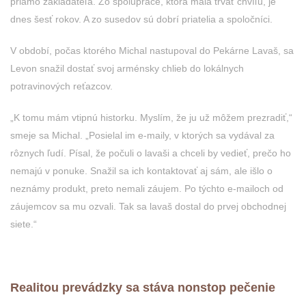
priamo zakladateľa. Zo spolupráce, ktorá mala trvať chvíľu, je
dnes šesť rokov. A zo susedov sú dobrí priatelia a spoločníci.
V období, počas ktorého Michal nastupoval do Pekárne Lavaš, sa
Levon snažil dostať svoj arménsky chlieb do lokálnych
potravinových reťazcov.
„K tomu mám vtipnú historku. Myslím, že ju už môžem prezradiť,“
smeje sa Michal. „Posielal im e-maily, v ktorých sa vydával za
rôznych ľudí. Písal, že počuli o lavaši a chceli by vedieť, prečo ho
nemajú v ponuke. Snažil sa ich kontaktovať aj sám, ale išlo o
neznámy produkt, preto nemali záujem. Po týchto e-mailoch od
záujemcov sa mu ozvali. Tak sa lavaš dostal do prvej obchodnej
siete.“
Realitou prevádzky sa stáva nonstop pečenie