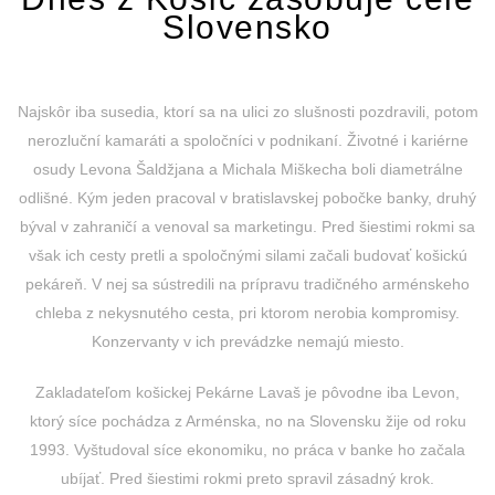
Slovensko
Najskôr iba susedia, ktorí sa na ulici zo slušnosti pozdravili, potom
nerozluční kamaráti a spoločníci v podnikaní. Životné i kariérne
osudy Levona Šaldžjana a Michala Miškecha boli diametrálne
odlišné. Kým jeden pracoval v bratislavskej pobočke banky, druhý
býval v zahraničí a venoval sa marketingu. Pred šiestimi rokmi sa
však ich cesty pretli a spoločnými silami začali budovať košickú
pekáreň. V nej sa sústredili na prípravu tradičného arménskeho
chleba z nekysnutého cesta, pri ktorom nerobia kompromisy.
Konzervanty v ich prevádzke nemajú miesto.
Zakladateľom košickej Pekárne Lavaš je pôvodne iba Levon,
ktorý síce pochádza z Arménska, no na Slovensku žije od roku
1993. Vyštudoval síce ekonomiku, no práca v banke ho začala
ubíjať. Pred šiestimi rokmi preto spravil zásadný krok.