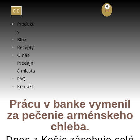
0
Produkt
y
Blog
Recepty
O NÁS
O nás
Predajn
é miesta
FAQ
Kontakt
Prácu v banke vymenil
za pečenie arménskeho
chleba.
Dnes z Košíc zásobuje celé