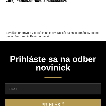
Zdroj: Forbes.sk/Rozália Hubeňáková
Lavaš sa pripravuje v guľkách na tácky. Neskôr sa zase arménsky chlieb
pečie. Foto: archív Pekárne Lavaš
Prihláste sa na odber
noviniek
PRIHLÁSIŤ