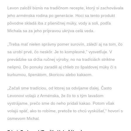
Levon založil biznis na tradičnom recepte, ktorý si zachovávala
jeho arménska rodina po generácie. Hoci sa tento produkt
pôvodne skladá iba z pšeničnej múky, vody a soli, podľa
Michala sa za jeho prípravou ukrýva celá veda.
„Treba mať nielen správny pomer surovín, záleží aj na tom, čo
sa urobí prvé, čo neskôr. Je to komplexné,“ vysvetľuje. V
prevádzke sa držia ručnej výroby, no na tradíciách striktne
nelipnú. Do ponuky zaradili aj chlieb zo špaldovej múky či s
kurkumou, špenátom, škoricou alebo kakaom.
„Začali sme tradíciou, od ktorej sa odvíjame ďalej. Často
Levonovi volajú z Arménska, že čo to s tým lavašom
vystrájame, prečo sme do neho pridali kakao. Potom však
volajú späť, ako to robíme, pretože to chcú vyskúšať,“ hovorí s
úsmevom Michal.