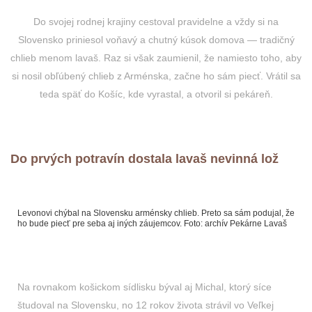
Do svojej rodnej krajiny cestoval pravidelne a vždy si na
Slovensko priniesol voňavý a chutný kúsok domova — tradičný
chlieb menom lavaš. Raz si však zaumienil, že namiesto toho, aby
si nosil obľúbený chlieb z Arménska, začne ho sám piecť. Vrátil sa
teda späť do Košíc, kde vyrastal, a otvoril si pekáreň.
Do prvých potravín dostala lavaš nevinná lož
Levonovi chýbal na Slovensku arménsky chlieb. Preto sa sám podujal, že
ho bude piecť pre seba aj iných záujemcov. Foto: archív Pekárne Lavaš
Na rovnakom košickom sídlisku býval aj Michal, ktorý síce
študoval na Slovensku, no 12 rokov života strávil vo Veľkej