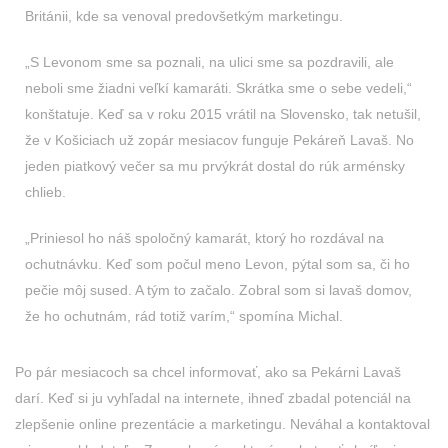
Británii, kde sa venoval predovšetkým marketingu.
„S Levonom sme sa poznali, na ulici sme sa pozdravili, ale
neboli sme žiadni veľkí kamaráti. Skrátka sme o sebe vedeli,“
konštatuje. Keď sa v roku 2015 vrátil na Slovensko, tak netušil,
že v Košiciach už zopár mesiacov funguje Pekáreň Lavaš. No
jeden piatkový večer sa mu prvýkrát dostal do rúk arménsky
chlieb.
„Priniesol ho náš spoločný kamarát, ktorý ho rozdával na
ochutnávku. Keď som počul meno Levon, pýtal som sa, či ho
pečie môj sused. A tým to začalo. Zobral som si lavaš domov,
že ho ochutnám, rád totiž varím,“ spomína Michal.
Po pár mesiacoch sa chcel informovať, ako sa Pekárni Lavaš
darí. Keď si ju vyhľadal na internete, ihneď zbadal potenciál na
zlepšenie online prezentácie a marketingu. Neváhal a kontaktoval