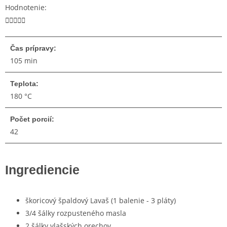
Hodnotenie:





Čas prípravy:
105 min
Teplota:
180 °C
Počet porcií:
42
Ingrediencie
škoricový špaldový Lavaš (1 balenie - 3 pláty)
3/4 šálky rozpusteného masla
2 šálky vlašských orechov