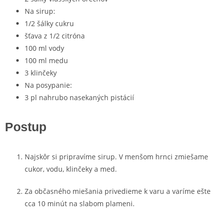
Na sirup:
1/2 šálky cukru
šťava z 1/2 citróna
100 ml vody
100 ml medu
3 klinčeky
Na posypanie:
3 pl nahrubo nasekaných pistácií
Postup
Najskôr si pripravíme sirup. V menšom hrnci zmiešame
cukor, vodu, klinčeky a med.
Za občasného miešania privedieme k varu a varíme ešte
cca 10 minút na slabom plameni.