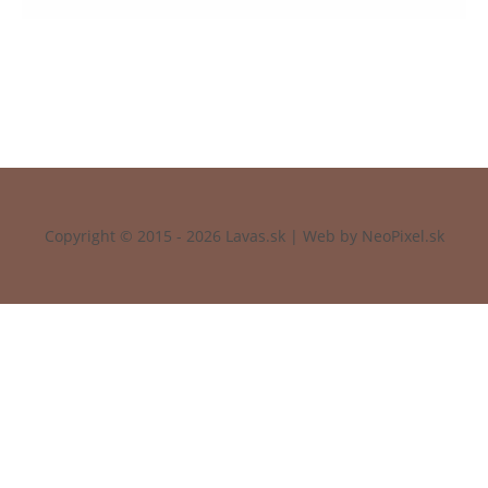
PRIHLÁSIŤ
Copyright © 2015 - 2026 Lavas.sk | Web by NeoPixel.sk