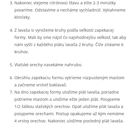
Nakoniec vlejeme citrónovú šťavu a ešte 2-3 minútky
povaríme. Odstavíme a necháme vychladnúť. Vytiahneme
klinčeky.
Z lavaša si vyrežeme kruhy podľa veľkosti zapekacej
formy. Mali by sme nájsť čo najvhodnejšiu veľkosť, tak aby
nám vyšli z každého plátu lavaša 2 kruhy. Čiže získame 6
kruhov.
Vlašské orechy nasekáme nahrubo.
Okrúhlu zapekaciu formu vytrieme rozpusteným maslom
a začneme vrstviť baklavaš.
Na dno zapekacej formy uložíme plát lavaša, poriadne
potrieme maslom a uložíme ešte jeden plát. Posypeme
1/2 šálkou vlašských orechov. Opäť uložíme plát lavaša a
posypeme orechami. Postup opakujeme až kým nemáme
4 vrstvy orechov. Nakoniec uložíme posledný plát lavaša.