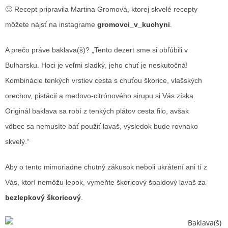
🙂 Recept pripravila Martina Gromová, ktorej skvelé recepty
môžete nájsť na instagrame
gromovci_v_kuchyni
.
A prečo práve baklava(š)? „Tento dezert sme si obľúbili v
Bulharsku. Hoci je veľmi sladký, jeho chuť je neskutočná!
Kombinácie tenkých vrstiev cesta s chuťou škorice, vlašských
orechov, pistácií a medovo-citrónového sirupu si Vás získa.
Originál baklava sa robí z tenkých plátov cesta filo, avšak
vôbec sa nemusíte báť použiť lavaš, výsledok bude rovnako
skvelý.“
Aby o tento mimoriadne chutný zákusok neboli ukrátení ani tí z
Vás, ktorí nemôžu lepok, vymeňte škoricový špaldový lavaš za
bezlepkový škoricový
.