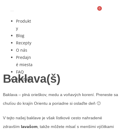
0
Produkt
y
Blog
Recepty
O nás
Predajn
é miesta
FAQ
Baklava(š)
Kontakt
Baklava – plná orieškov, medu a voňavých korení. Preneste sa
chuťou do krajín Orientu a poriadne si oslaďte deň 🙂
V tejto našej baklave je však lístkové cesto nahradené
zdravším
lavašom
, takže môžete mlsať s menšími výčitkami