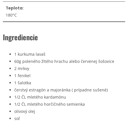
Teplota:
180°C
Ingrediencie
1 kurkuma lavaš
60g poleného žltého hrachu alebo červenej šošovice
2 mrkvy
1 fenikel
1 šalotka
čerstvý estragón a majoránka ( prípadne sušené)
1/2 ČL mletého kardamónu
1/2 ČL mletého horčičného semienka
olivový olej
soľ