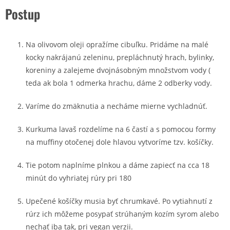
Postup
Na olivovom oleji opražíme cibuľku. Pridáme na malé
kocky nakrájanú zeleninu, prepláchnutý hrach, bylinky,
koreniny a zalejeme dvojnásobným množstvom vody (
teda ak bola 1 odmerka hrachu, dáme 2 odberky vody.
Varíme do zmäknutia a necháme mierne vychladnúť.
Kurkuma lavaš rozdelíme na 6 častí a s pomocou formy
na muffiny otočenej dole hlavou vytvoríme tzv. košíčky.
Tie potom naplníme plnkou a dáme zapiecť na cca 18
minút do vyhriatej rúry pri 180
Upečené košíčky musia byť chrumkavé. Po vytiahnutí z
rúrz ich môžeme posypať strúhaným kozím syrom alebo
nechať iba tak, pri vegan verzii.