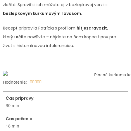
zložitá. Spraviť si ich môžete aj v bezlepkovej verzii s
bezlepkovým kurkumovým lavašom
.
Recept pripravila Patrícia s profilom
hitjezdravozit
,
ktorý určite navšívte – nájdete na ňom kopec tipov pre
život s histamínovou intoleranciou.
Hodnotenie:





Čas prípravy:
30 min
Čas pečenia:
18 min