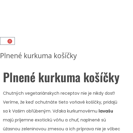
0
Plnené kurkuma košíčky
Plnené kurkuma košíčky
Chutných vegetariánskych receptov nie je nikdy dosť!
Veríme, že keď ochutnáte tieto voňavé košíčky, pridajú
sa k Vašim obľúbeným. Vďaka kurkumovému
lavašu
majú príjemne exotickú vôňu a chuť, naplnené sú
úžasnou zeleninovou zmesou a ich príprava nie je vôbec