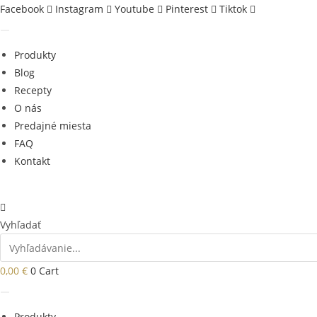
Skip
Facebook
Instagram
Youtube
Pinterest
Tiktok
to
content
Produkty
Blog
Recepty
O nás
Predajné miesta
FAQ
Kontakt
Vyhľadať
0,00
€
0
Cart
Produkty