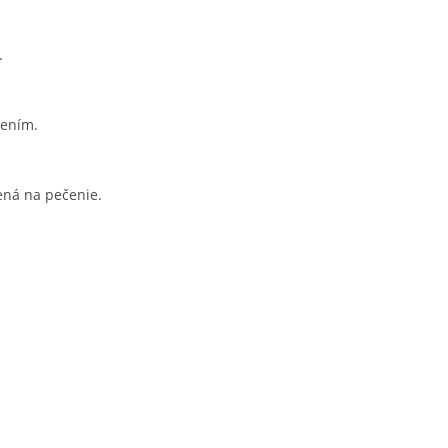
.
rením.
ená na pečenie.