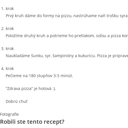
krok
Prvý kruh dáme do formy na pizzu, nastrúhame naň trošku syra
krok
Položíme druhý kruh a potrieme ho pretlakom, soľou a pizza ko
krok
Naukladáme šunku, syr, šampinóny a kukuricu. Pizza je priprav
krok
Pečieme na 180 stupňov 3-5 minút.
“Zdrava pizza“ je hotová :).
Dobrú chuť
Fotografie
Robili ste tento recept?