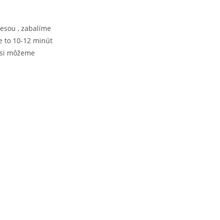
esou , zabalíme
e to 10-12 minút
ý si môžeme