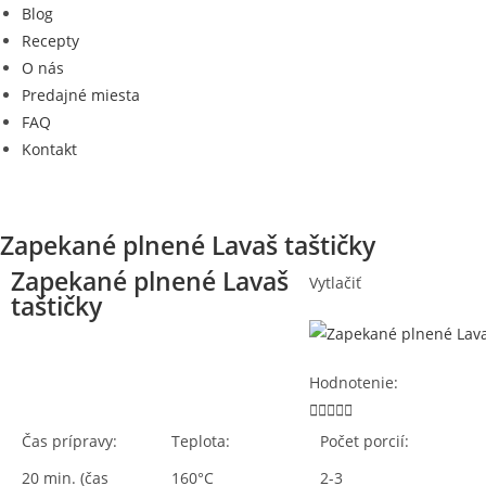
Blog
Recepty
O nás
Predajné miesta
FAQ
Kontakt
Zapekané plnené Lavaš taštičky
Zapekané plnené Lavaš
Vytlačiť
taštičky
Hodnotenie:





Čas prípravy:
Teplota:
Počet porcií:
20 min. (čas
160°C
2-3