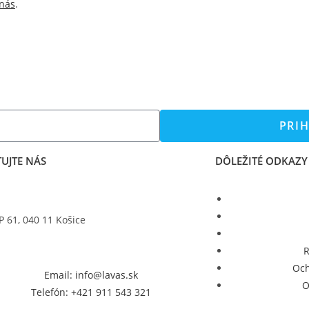
 nás
.
PRIH
UJTE NÁS
DÔLEŽITÉ ODKAZY
P 61, 040 11 Košice
R
Och
Email: info@lavas.sk
O
Telefón: +421 911 543 321