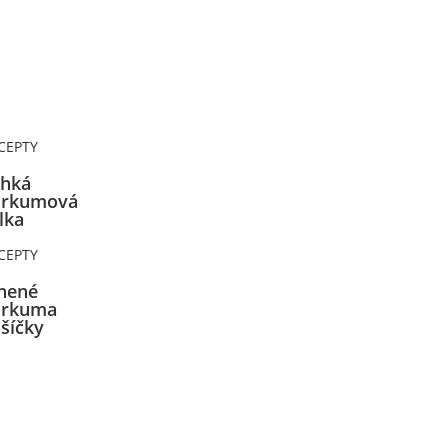
CEPTY
hká
urkumová
lka
CEPTY
nené
urkuma
šíčky