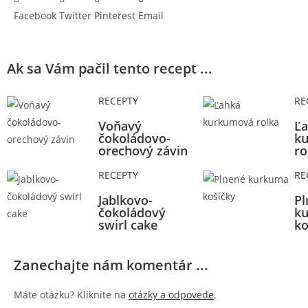
Facebook
Twitter
Pinterest
Email
Ak sa Vám pačil tento recept ...
RECEPTY
RE
Voňavý
Ľa
čokoládovo-
k
orechový závin
ro
RECEPTY
RE
Jablkovo-
Pl
čokoládový
k
swirl cake
ko
Zanechajte nám komentár ...
Máte otázku? Kliknite na
otázky a odpovede
.