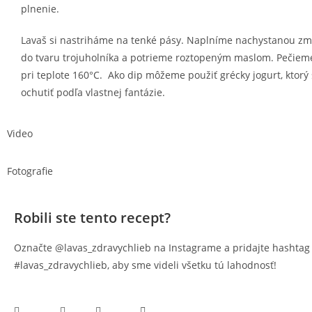
plnenie.
Lavaš si nastriháme na tenké pásy. Naplníme nachystanou zm
do tvaru trojuholníka a potrieme roztopeným maslom. Pečiem
pri teplote 160°C. Ako dip môžeme použiť grécky jogurt, ktor
ochutiť podľa vlastnej fantázie.
Video
Fotografie
Robili ste tento recept?
Označte @lavas_zdravychlieb na Instagrame a pridajte hashtag
#lavas_zdravychlieb, aby sme videli všetku tú lahodnosť!