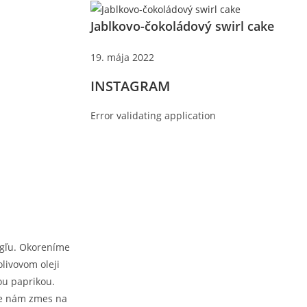
Jablkovo-čokoládový swirl cake
19. mája 2022
INSTAGRAM
Error validating application
rgľu. Okoreníme
olivovom oleji
ou paprikou.
ne nám zmes na