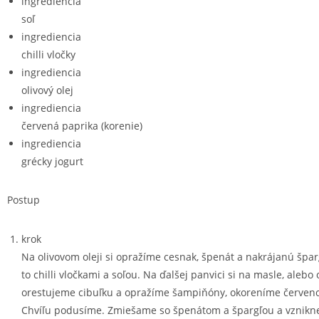
ingrediencia
soľ
ingrediencia
chilli vločky
ingrediencia
olivový olej
ingrediencia
červená paprika (korenie)
ingrediencia
grécky jogurt
Postup
krok
Na olivovom oleji si opražíme cesnak, špenát a nakrájanú špa
to chilli vločkami a soľou. Na ďalšej panvici si na masle, alebo 
orestujeme cibuľku a opražíme šampiňóny, okoreníme červen
Chvíľu podusíme. Zmiešame so špenátom a špargľou a vznik