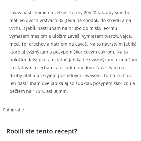
Lavaš nastriháme na veľkosť formy 20×20 tak, aby sme ho
mali vo dvoch vrstvách 3x (teda na spodok, do stredu a na
vrch). 8 jabĺk nastrúham na hrubo do misky. Formu
vymažem maslom a uložím Lavaš. Vymiešam tvaroh, vajce,
med, 1pl orechov a natriem na Lavaš. Na to navrstvím jablká,
ktoré aj vyžmýkam a posypem škoricovým cukrom. Na to
položím ďalší plát a ostatné jablká tiež vyžmýkam a zmiešam
s ostatnými orechami a osladím medom. Navrstvím na
druhý plát a prikryjem posledným Lavašom. Tu na vrch už
len nastrúham dve jablká aj so šupkou, posypem škoricou a
pečiem na 175°C asi 30min.
Fotografie
Robili ste tento recept?