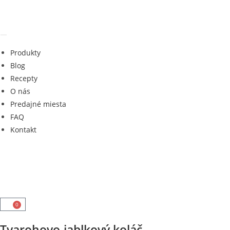
Produkty
Blog
Recepty
O nás
Predajné miesta
FAQ
Kontakt
0
Tvarohovo-jablkový koláč