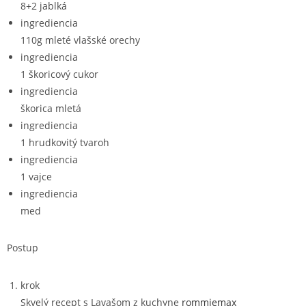
8+2 jablká
ingrediencia
110g mleté vlašské orechy
ingrediencia
1 škoricový cukor
ingrediencia
škorica mletá
ingrediencia
1 hrudkovitý tvaroh
ingrediencia
1 vajce
ingrediencia
med
Postup
krok
Skvelý recept s Lavašom z kuchyne
rommiemax