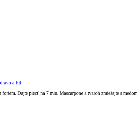
dravo a F
it
h foriem. Dajte piecť na 7 min. Mascarpone a tvaroh zmiešajte s medom