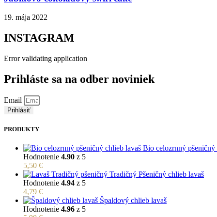
19. mája 2022
INSTAGRAM
Error validating application
Prihláste sa na odber noviniek
Email
Prihlásiť
PRODUKTY
Bio celozrnný pšeničný 
Hodnotenie
4.90
z 5
5,50
€
Tradičný Pšeničný chlieb lavaš
Hodnotenie
4.94
z 5
4,79
€
Špaldový chlieb lavaš
Hodnotenie
4.96
z 5