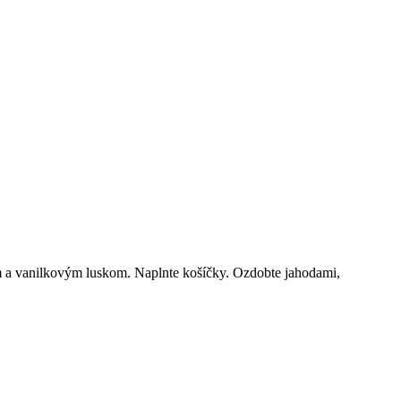
 a vanilkov
ý
m luskom. Naplnte košíčky. Ozdobte jahodami,