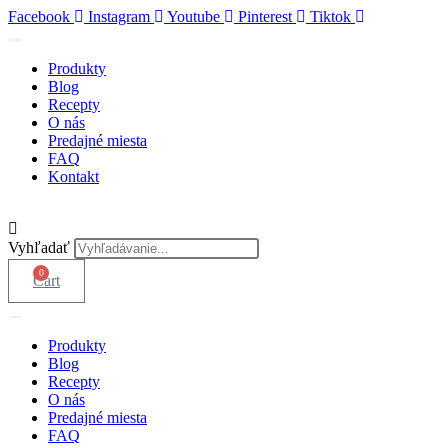
Skip
Facebook
Instagram
Youtube
Pinterest
Tiktok
to
content
Produkty
Blog
Recepty
O nás
Predajné miesta
FAQ
Kontakt
Vyhľadať
0
Cart
Produkty
Blog
Recepty
O nás
Predajné miesta
FAQ