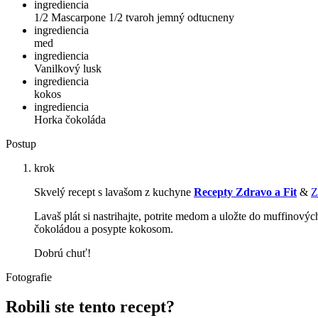
ingrediencia
1/2 Mascarpone 1/2 tvaroh jemný odtucneny
ingrediencia
med
ingrediencia
Vanilkový lusk
ingrediencia
kokos
ingrediencia
Horka čokoláda
Postup
krok
Skvelý recept s lavašom z kuchyne
Recepty Zdravo a Fit
&
Z
Lavaš plát si nastrihajte, potrite medom a uložte do muffinov
ý
c
čokoládou a posypte kokosom.
Dobrú chuť!
Fotografie
Robili ste tento recept?