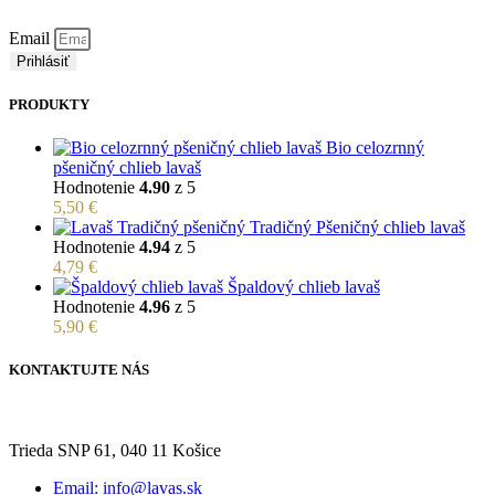
Email
Prihlásiť
PRODUKTY
Bio celozrnný
pšeničný chlieb lavaš
Hodnotenie
4.90
z 5
5,50
€
Tradičný Pšeničný chlieb lavaš
Hodnotenie
4.94
z 5
4,79
€
Špaldový chlieb lavaš
Hodnotenie
4.96
z 5
5,90
€
KONTAKTUJTE NÁS
Trieda SNP 61, 040 11 Košice
Email: info@lavas.sk