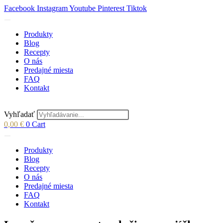
Skip
Facebook
Instagram
Youtube
Pinterest
Tiktok
to
content
Produkty
Blog
Recepty
O nás
Predajné miesta
FAQ
Kontakt
Vyhľadať
0,00
€
0
Cart
Produkty
Blog
Recepty
O nás
Predajné miesta
FAQ
Kontakt