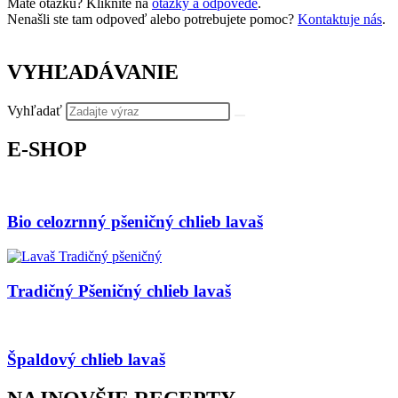
Máte otázku? Kliknite na
otázky a odpovede
.
Nenašli ste tam odpoveď alebo potrebujete pomoc?
Kontaktuje nás
.
VYHĽADÁVANIE
Vyhľadať
E-SHOP
Bio celozrnný pšeničný chlieb lavaš
Tradičný Pšeničný chlieb lavaš
Špaldový chlieb lavaš