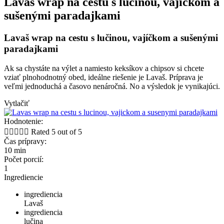
Lavaš wrap na cestu s lučinou, vajíčkom a
sušenými paradajkami
Lavaš wrap na cestu s lučinou, vajíčkom a sušenými
paradajkami
Ak sa chystáte na výlet a namiesto keksíkov a chipsov si chcete
vziať plnohodnotný obed, ideálne riešenie je Lavaš. Príprava je
veľmi jednoduchá a časovo nenáročná. No a výsledok je vynikajúci.
Vytlačiť
Hodnotenie:





Rated 5 out of 5
Čas prípravy:
10 min
Počet porcií:
1
Ingrediencie
ingrediencia
Lavaš
ingrediencia
lučina