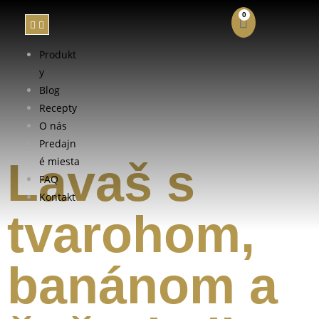
0
Produkt
y
Blog
Recepty
O nás
Predajn
Lavaš s
é miesta
FAQ
Kontakt
tvarohom,
banánom a