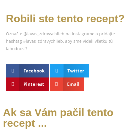
Robili ste tento recept?
Označte @lavas_zdravychlieb na Instagrame a pridajte
hashtag #lavas_zdravychlieb, aby sme videli všetku tú
lahodnosť!
Facebook
Twitter
Pinterest
Email
Ak sa Vám pačil tento
recept ...