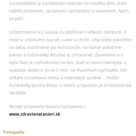
čučoriedkami je perfektným štartom do nového dňa. Jedlo
nabité proteínmi, správnymi sacharidmi a vitamínmi. Nech
sa páči.
Odstrihneme si z lavaša 2x obdĺžnik o veľkosti 20x30cm. V
mise si zmiešame tvaroh, cukor a citrón. Oba pláty položíme
na seba, rozotrieme po nich tvaroh, na tvaroh položíme
banán a čučoriedky (kľudne aj zmrazené). Zavinieme a v
tejto fáze je rozhodnutie na Vás. Buď to rovno nakrájate a
spapáte, alebo si to na 5 min. na maximum ugrilujete, čím
získate chrumkavú kôrku a vodnatejší spodok … keďže
čučoriedky pustia šťavu. V oboch prípadoch je to fantastická
lahôdka.
Recept pripravila Natalia Spišiakova z
www.zdravienatanieri.sk
.
Fotografie