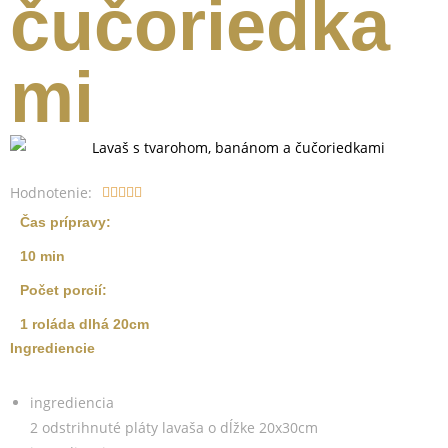
čučoriedka
mi
Hodnotenie:





Čas prípravy:
10 min
Počet porcií:
1 roláda dlhá 20cm
Ingrediencie
ingrediencia
2 odstrihnuté pláty lavaša o dĺžke 20x30cm