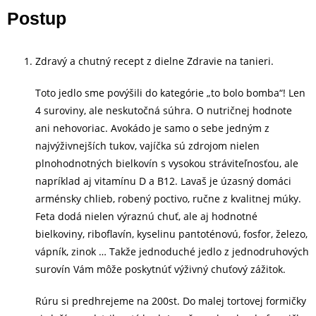
Postup
Zdravý a chutný recept z dielne
Zdravie na tanieri
.
Toto jedlo sme povýšili do kategórie „to bolo bomba“! Len
4 suroviny, ale neskutočná súhra. O nutričnej hodnote
ani nehovoriac. Avokádo je samo o sebe jedným z
najvýživnejších tukov, vajíčka sú zdrojom nielen
plnohodnotných bielkovín s vysokou stráviteľnosťou, ale
napríklad aj vitamínu D a B12. Lavaš je úzasný domáci
arménsky chlieb, robený poctivo, ručne z kvalitnej múky.
Feta dodá nielen výraznú chuť, ale aj hodnotné
bielkoviny, riboflavín, kyselinu pantoténovú, fosfor, železo,
vápník, zinok … Takže jednoduché jedlo z jednodruhových
surovín Vám môže poskytnúť výživný chuťový zážitok.
Rúru si predhrejeme na 200st. Do malej tortovej formičky