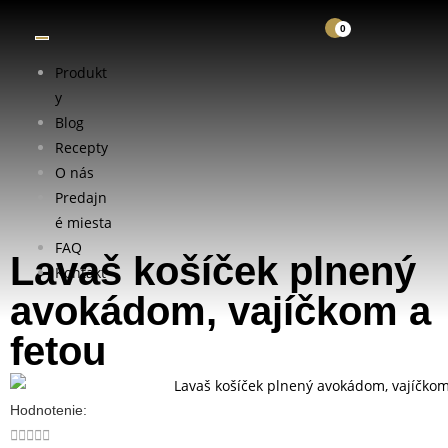
0
Produkt
y
Blog
Recepty
O nás
Predajn
é miesta
FAQ
Lavaš košíček plnený
Kontakt
avokádom, vajíčkom a
fetou
Hodnotenie:




