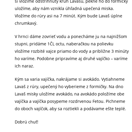
si vložíme odstrihnutý kruh Lavašu, pekne ho do formičky
uložíme, aby nám vznikla úhľadná upečená miska.
Vložíme do rúry asi na 7 minút. Kým bude Lavaš úplne
chrumkavý.
V hrnci dáme zovrieť vodu a ponecháme ju na najnižšom
stupni, pridáme 1ČL octu, naberačkou na polievku
vložíme rozbité vajce priamo do vody a približne 3 minúty
ho varíme. Podobne pripravíme aj druhé vajíčko – varíme
ich naraz.
Kým sa varia vajíčka, nakrájame si avokádo. Vytiahneme
Lavaš z rúry, upečený ho vyberieme z formičky. Na dno
Lavaš misky uložíme avokádo, na avokádo položíme obe
vajíčka a vajíčka posypeme rozdrvenou Fetou. Pichneme
do oboch vajíčok, aby sa roztiekli a podávame ešte teplé.
Dobrú chuť!