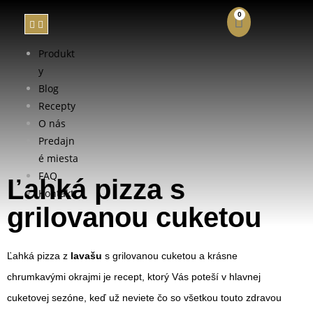
0
Produkt
y
Blog
Recepty
O nás
Predajn
é miesta
FAQ
Ľahká pizza s
Kontakt
grilovanou cuketou
Ľahká pizza z
lavašu
s grilovanou cuketou a krásne
chrumkavými okrajmi je recept, ktorý Vás poteší v hlavnej
cuketovej sezóne, keď už neviete čo so všetkou touto zdravou