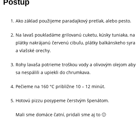
Postup
Ako základ použijeme paradajkový pretlak, alebo pesto.
Na lavaš poukladáme grilovanú cuketu, kúsky tuniaka, na
plátky nakrájanú červenú cibuľu, plátky balkánskeho syra
a vlašské orechy.
Rohy lavaša potrieme troškou vody a olivovým olejom aby
sa nespálili a upiekli do chrumkava.
Pečieme na 160 °C približne 10 – 12 minút.
Hotovú pizzu posypeme čerstvým špenátom.
Mali sme domáce čatní, pridali sme aj to 🙂