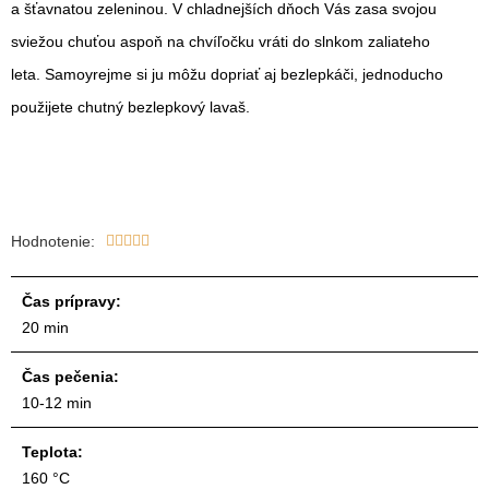
a šťavnatou zeleninou. V chladnejších dňoch Vás zasa svojou
sviežou chuťou aspoň na chvíľočku vráti do slnkom zaliateho
leta. Samoyrejme si ju môžu dopriať aj bezlepkáči, jednoducho
použijete chutný bezlepkový lavaš.
Hodnotenie:





Čas prípravy:
20 min
Čas pečenia:
10-12 min
Teplota:
160 °C