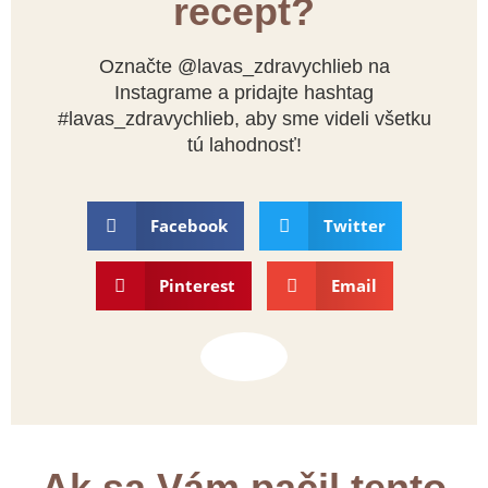
recept?
Označte @lavas_zdravychlieb na
Instagrame a pridajte hashtag
#lavas_zdravychlieb, aby sme videli všetku
tú lahodnosť!
Facebook
Twitter
Pinterest
Email
Ak sa Vám pačil tento