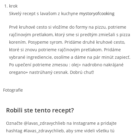
krok
Skvelý recept s lavašom z kuchyne
mystoryofcooking
Prvé kruhové cesto si vložíme do formy na pizzu, potrieme
rajčinovým pretlakom, ktorý sme si predtým zmiešali s pizza
korením. Posypeme syrom. Pridáme druhé kruhové cesto,
ktoré si znovu potrieme rajčinovým pretlakom. Pridáme
vybrané ingrediencie, osolíme a dáme na pár minút zapiecť.
Po upečení potrieme zmesou : olej+ nadrobno nakrájané
oregano+ nastrúhaný cesnak. Dobrú chuť!
Fotografie
Robili ste tento recept?
Označte @lavas_zdravychlieb na Instagrame a pridajte
hashtag #lavas_zdravychlieb, aby sme videli všetku tú