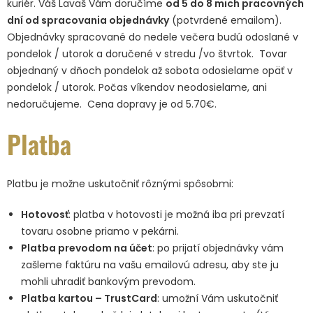
kuriér. Váš Lavaš Vám doručíme
od 5 do 8 mich pracovných
dní od spracovania objednávky
(potvrdené emailom).
Objednávky spracované do nedele večera budú odoslané v
pondelok / utorok a doručené v stredu /vo štvrtok. Tovar
objednaný v dňoch pondelok až sobota odosielame opäť v
pondelok / utorok. Počas víkendov neodosielame, ani
nedoručujeme. Cena dopravy je od 5.70€.
Platba
Platbu je možne uskutočniť rôznými spôsobmi:
Hotovosť
: platba v hotovosti je možná iba pri prevzatí
tovaru osobne priamo v pekárni.
Platba prevodom na účet
: po prijatí objednávky vám
zašleme faktúru na vašu emailovú adresu, aby ste ju
mohli uhradiť bankovým prevodom.
Platba kartou – TrustCard
: umožní Vám uskutočniť