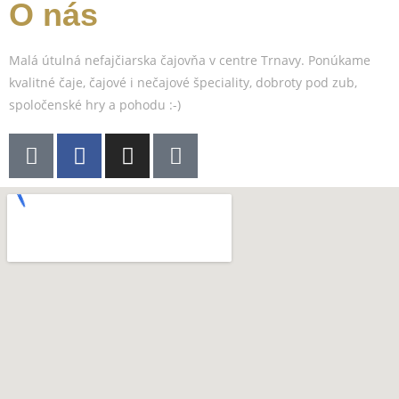
O nás
Malá útulná nefajčiarska čajovňa v centre Trnavy. Ponúkame
kvalitné čaje, čajové i nečajové špeciality, dobroty pod zub,
spoločenské hry a pohodu :-)