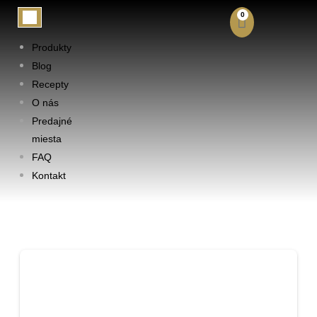
0
Produkty
Blog
Recepty
O nás
DONOR
Predajné
miesta
DASHBOARD
FAQ
Kontakt