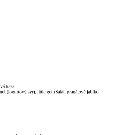
ová kaša
h(jogurtový syr), little gem šalát, granátové jablko