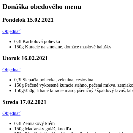
Donáška obedového menu
Pondelok 15.02.2021
Objednať
0,3l Karfiolová polievka
150g Kuracie na smotane, domáce maslové halušky
Utorok 16.02.2021
Objednať
0,3l Slepačia polievka, zelenina, cestovina
150g Pečené vykostené kuracie stehno, pečená mrkva, zemiak
150g/350g Trhané kuracie mäso, pšeničný / špaldový lavaš, labne
Streda 17.02.2021
Objednať
0,3l Zemiakový krém
150g Maďarský guláš, knedľa