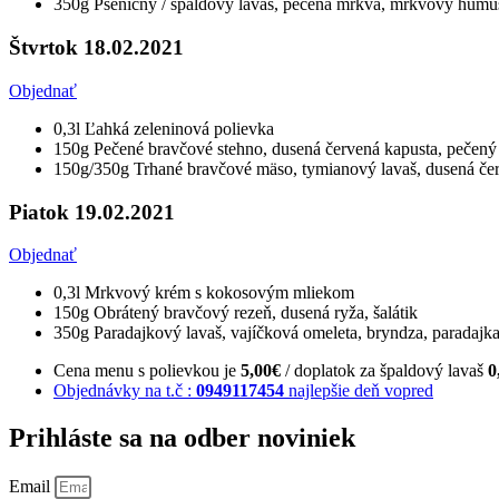
350g Pšeničný / špaldový lavaš, pečená mrkva, mrkvový humus, 
Štvrtok 18.02.2021
Objednať
0,3l Ľahká zeleninová polievka
150g Pečené bravčové stehno, dusená červená kapusta, pečený
150g/350g Trhané bravčové mäso, tymianový lavaš, dusená čer
Piatok 19.02.2021
Objednať
0,3l Mrkvový krém s kokosovým mliekom
150g Obrátený bravčový rezeň, dusená ryža, šalátik
350g Paradajkový lavaš, vajíčková omeleta, bryndza, paradajk
Cena menu s polievkou je
5,00€
/ doplatok za špaldový lavaš
0
Objednávky na t.č :
0949117454
najlepšie deň vopred
Prihláste sa na odber noviniek
Email