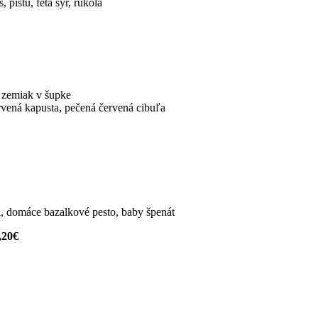
pistu, feta syr, rukola
 zemiak v šupke
vená kapusta, pečená červená cibuľa
a, domáce bazalkové pesto, baby špenát
,20€