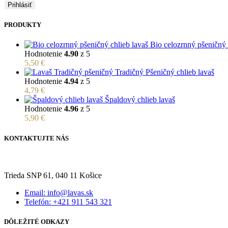
Prihlásiť
PRODUKTY
Bio celozrnný pšeničný 
Hodnotenie
4.90
z 5
5,50
€
Tradičný Pšeničný chlieb lavaš
Hodnotenie
4.94
z 5
4,79
€
Špaldový chlieb lavaš
Hodnotenie
4.96
z 5
5,90
€
KONTAKTUJTE NÁS
Trieda SNP 61, 040 11 Košice
Email: info@lavas.sk
Telefón: +421 911 543 321
DÔLEŽITÉ ODKAZY